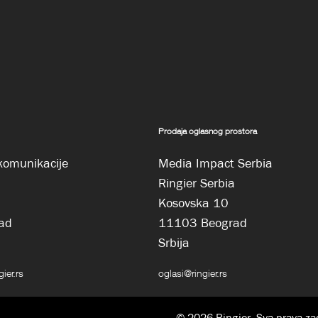
Prodaja oglasnog prostora
komunikacije
Media Impact Serbia
Ringier Serbia
Kosovska 10
ad
11103 Beograd
Srbija
ier.rs
oglasi@ringier.rs
© 2026 Ringier. Sva prava za