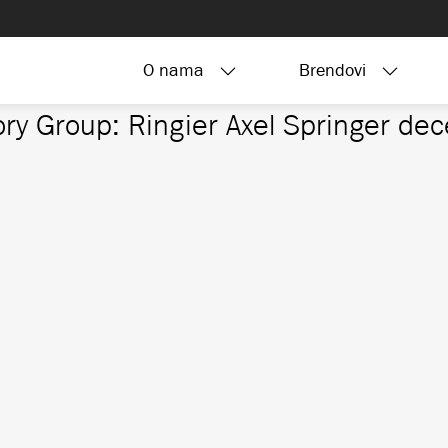
O nama
Brendovi
ory Group:
Ringier Axel Springer dec