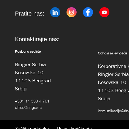
Pratite nas:
Kontaktirajte nas:
Poslovno sedište
Odnosi sa javnošću
Ringier Serbia
Korporativne 
Kosovska 10
Ringier Serbia
11103 Beograd
Kosovska 10
Srbija
11103 Beogr
Srbija
+381 11 333 4 701
office@ringier.rs
komunikacije@ring
Zaštita podataka
Uslovi korišćenja