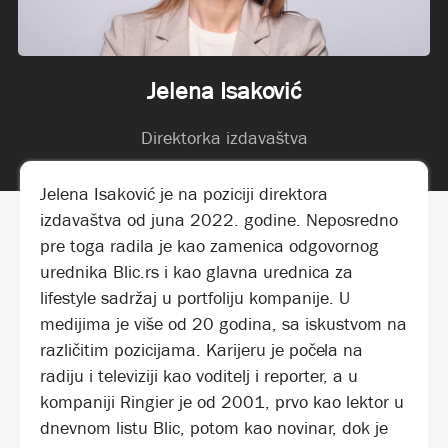
Jelena Isaković
Direktorka izdavaštva
Jelena Isaković je na poziciji direktora
izdavaštva od juna 2022. godine. Neposredno
pre toga radila je kao zamenica odgovornog
urednika Blic.rs i kao glavna urednica za
lifestyle sadržaj u portfoliju kompanije.
U
medijima je više od 20 godina,
sa iskustvom na
različitim pozicijama. Karijeru je počela na
radiju i televiziji kao voditelj i reporter, a u
kompaniji Ringier je od 2001, prvo kao lektor u
dnevnom listu Blic, potom kao novinar, dok je