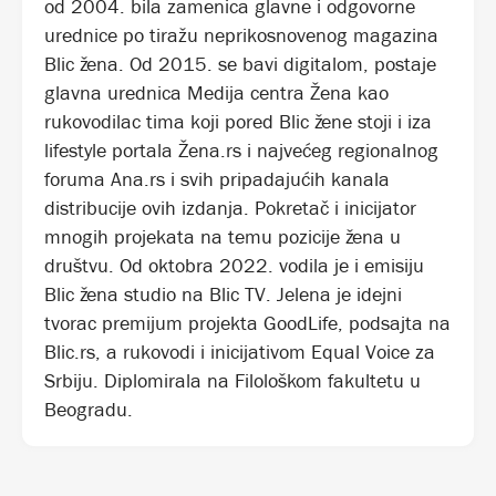
od 2004. bila zamenica glavne i odgovorne
urednice po tiražu neprikosnovenog magazina
Blic žena. Od 2015. se bavi digitalom, postaje
glavna urednica Medija centra Žena kao
rukovodilac tima koji pored Blic žene stoji i iza
lifestyle portala Žena.rs i najvećeg regionalnog
foruma Ana.rs i svih pripadajućih kanala
distribucije ovih izdanja. Pokretač i inicijator
mnogih projekata na temu pozicije žena u
društvu. Od oktobra 2022. vodila je i emisiju
Blic žena studio na Blic TV. Jelena je idejni
tvorac premijum projekta GoodLife, podsajta na
Blic.rs, a rukovodi i inicijativom Equal Voice za
Srbiju. Diplomirala na Filološkom fakultetu u
Beogradu.